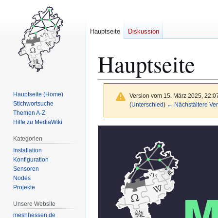
Hauptseite
Diskussion
Hauptseite
Hauptseite (Home)
Version vom 15. März 2025, 22:0
Stichwortsuche
(
Unterschied
)
← Nächstältere Ver
Themen A-Z
Hilfe zu MediaWiki
Zur
Zur
Kategorien
Navigation
Suche
Installation
springen
springen
Konfiguration
Sensoren
Nodes
Projekte
Unsere Website
meshhessen.de